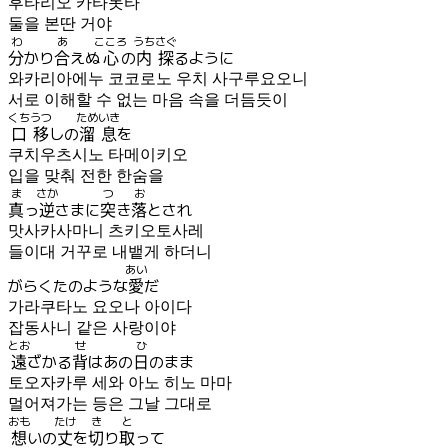
후타리오 카타돗타
둘을 본딴 거야
わ
あ
こころ
うち
さぐ
分
かり
合
えぬ
心
の
内
探
るように
와카리아에누 코코로노 우치 사구루요오니
서로 이해할 수 없는 마음 속을 더듬듯이
くちうつ
ためいき
口移
しの
溜息
を
쿠치우츠시노 타메이키오
입을 맞춰 전한 한숨을
ま
さか
つ
お
真
っ
逆
さまに
突
き
落
とされ
맛사카사마니 츠키오토사레
들이대 거꾸로 내뱉게 하더니
あい
がらくたのような
愛
だ
가라쿠타노 요오나 아이다
잡동사니 같은 사랑이야
とお
せ
ひ
遠
ざかる
背
はあの
日
のまま
토오자카루 세와 아노 히노 마마
멀어져가는 등은 그날 그대로
おも
たけ
き
と
想
いの
丈
を
切
り
取
って