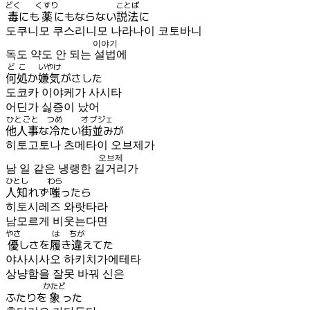
どく
くすり
ことば
毒
にも
薬
にもならない
説法
に
도쿠니모 쿠스리니모 나라나이 코토바니
이야기
독도 약도 안 되는
설법
에
どこ
いやけ
何処
か
嫌気
がさした
도코카 이야케가 사시타
어딘가 싫증이 났어
ひとごと
つめ
オブジェ
他人事
な
冷
たい
街並み
が
히토고토나 츠메타이 오브제가
오브제
남 일 같은 냉랭한
길거리
가
ひとし
わら
人知
れず
嗤
ったら
히토시레즈 와랏타라
남모르게 비웃는다면
やさ
は
ちが
優
しさを
履
き
違
えてた
야사시사오 하키치가에테타
상냥함을 잘못 바꿔 신은
かたど
ふたりを
象
った