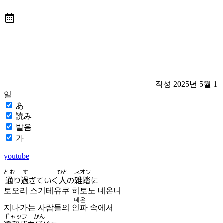
작성
2025년 5월 1
일
あ
読み
발음
가
youtube
とお
す
ひと
ネオン
通
り
過
ぎていく
人
の
雑踏
に
토오리 스기테유쿠 히토노 네온니
네온
지나가는 사람들의
인파
속에서
ギャップ
かん