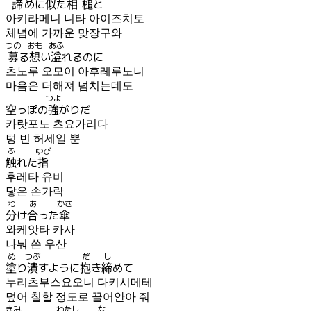
諦
めに
似
た
相槌
と
아키라메니 니타 아이즈치토
체념에 가까운 맞장구와
つの
おも
あふ
募
る
想
い
溢
れるのに
츠노루 오모이 아후레루노니
마음은 더해져 넘치는데도
つよ
空っぽの
強
がりだ
카랏포노 츠요가리다
텅 빈 허세일 뿐
ふ
ゆび
触
れた
指
후레타 유비
닿은 손가락
わ
あ
かさ
分
け
合
った
傘
와케앗타 카사
나눠 쓴 우산
ぬ
つぶ
だ
し
塗
り
潰
すように
抱
き
締
めて
누리츠부스요오니 다키시메테
덮어 칠할 정도로 끌어안아 줘
きみ
わたし
な