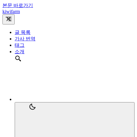
본문 바로가기
kiwifarm
글 목록
가사 번역
태그
소개