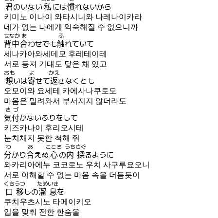
君
のいない
私
には
慣
れないから
키미노 이나이 와타시니와 나레나이카라
네가 없는 나에게 익숙해질 수 없으니까
せなか
あ
ふ
背中
合
わせでも
触
れていて
세나카아와세데모 후레테이테
서로 등져 기대도 닿은 채 있고
おも
よ
かえ
想
いは
寄
せて
返
さなくとも
오모이와 요세테 카에사나쿠토모
마음은 밀려와서 부서지지 않더라도
きづ
気付
かないふりをして
키즈카나이 후리오시테
눈치채지 못한 척해 줘
わ
あ
こころ
うち
さぐ
分
かり
合
えぬ
心
の
内
探
るように
와카리아에누 코코로노 우치 사구루요오니
서로 이해할 수 없는 마음 속을 더듬듯이
くちうつ
ためいき
口移
しの
溜息
を
쿠치우츠시노 타메이키오
입을 맞춰 전한 한숨을