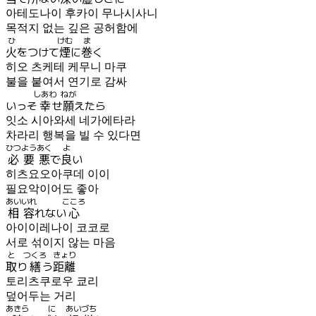
아테도나이 후카이 무나시사니
목적지 없는 깊은 공허함에
ひ
けむ
ま
火
をつけて
煙
に
巻
く
히오 츠케테 케무니 마쿠
불을 붙여서 연기로 감싸
しあわ
ねが
いっそ
幸
せ
願
えたら
잇소 시아와세 네가에타라
차라리 행복을 빌 수 있다면
ひつよう
あく
よ
必要
悪
で
良
い
히츠요오아쿠데 이이
필요악이어도 좋아
あいいれ
こころ
相容
れない
心
아이이레나이 코코로
서로 섞이지 않는 마음
と
つくろ
きょり
取
り
繕
う
距離
토리츠쿠로우 쿄리
덮어두는 거리
あきら
に
あいづち