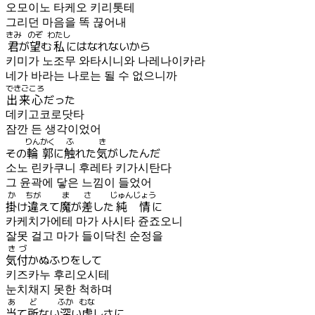
오모이노 타케오 키리톳테
그리던 마음을 똑 끊어내
きみ
のぞ
わたし
君
が
望
む
私
にはなれないから
키미가 노조무 와타시니와 나레나이카라
네가 바라는 나로는 될 수 없으니까
できごころ
出来心
だった
데키고코로닷타
잠깐 든 생각이었어
りんかく
ふ
き
その
輪郭
に
触
れた
気
がしたんだ
소노 린카쿠니 후레타 키가시탄다
그 윤곽에 닿은 느낌이 들었어
か
ちが
ま
さ
じゅんじょう
掛
け
違
えて
魔
が
差
した
純情
に
카케치가에테 마가 사시타 쥰죠오니
잘못 걸고 마가 들이닥친 순정을
きづ
気付
かぬふりをして
키즈카누 후리오시테
눈치채지 못한 척하며
あ
ど
ふか
むな
当
て
所
ない
深
い
虚
しさに