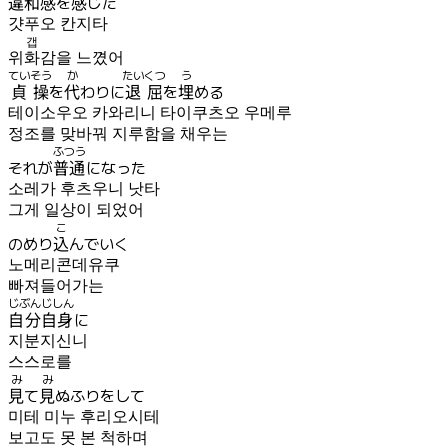
違和感
を
感
じた
걋푸오 칸지타
갭
위화감
을 느꼈어
ていそう
か
たいくつ
う
貞操
を
代
わりに
退屈
を
埋
める
테이소우오 카와리니 타이쿠츠오 우메루
정조를 맞바꿔 지루함을 채우는
ふつう
それが
普通
になった
소레가 후츠우니 낫타
그게 일상이 되었어
こ
のめり
込
んでいく
노메리콘데유쿠
빠져들어가는
じぶんじしん
自分自身
に
지분지신니
스스로를
み
み
見
て
見
ぬふりをして
미테 미누 후리오시테
보고도 못 본 척하며