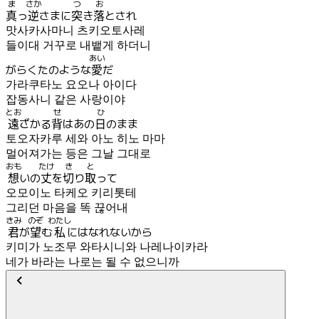
ま
さか
つ
お
真
っ
逆
さまに
突
き
落
とされ
맛사카사마니 츠키오토사레
들이대 거꾸로 내뱉게 하더니
あい
がらくたのような
愛
だ
가라쿠타노 요오나 아이다
잡동사니 같은 사랑이야
とお
せ
ひ
遠
ざかる
背
はあの
日
のまま
토오자카루 세와 아노 히노 마마
멀어져가는 등은 그날 그대로
おも
たけ
き
と
想
いの
丈
を
切
り
取
って
오모이노 타케오 키리톳테
그리던 마음을 똑 끊어내
きみ
のぞ
わたし
君
が
望
む
私
にはなれないから
키미가 노조무 와타시니와 나레나이카라
네가 바라는 나로는 될 수 없으니까