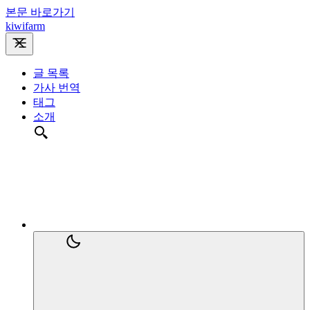
본문 바로가기
kiwifarm
글 목록
가사 번역
태그
소개