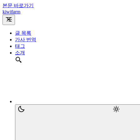
본문 바로가기
kiwifarm
글 목록
가사 번역
태그
소개